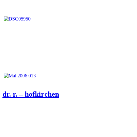
Veröffentlicht
dr. r. – hofkirchen
am