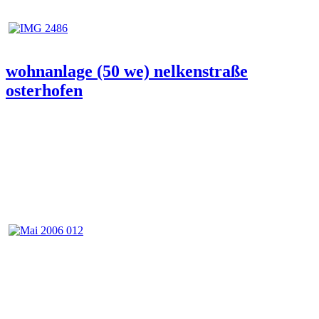
Veröffentlicht
wohnanlage (50 we) nelkenstraße
am
osterhofen