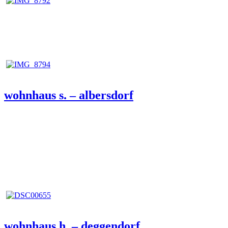
Veröffentlicht
wohnhaus s. – albersdorf
am
Veröffentlicht
wohnhaus h. – deggendorf