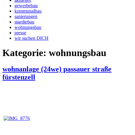
aktuelles
gewerbebau
kommunalbau
sanierungen
staedtebau
wohnungsbau
presse
wir suchen DICH
Kategorie:
wohnungsbau
Veröffentlicht
wohnanlage (24we) passauer straße
am
fürstenzell