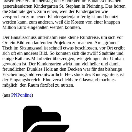
präsentierte er am Dienstag den Stadträten im Bauausschuss den
generalsanierten Kindergarten St. Stephan in Pleinting. Das hörten
die Stadträte gern. Zum einen, weil der Kindergarten wie
versprochen zum neuen Kindergartenjahr fertig ist und benutzt
werden kann, zum anderen, weil die Kosten von einer knappen
Million Euro eingehalten werden konnten.
Der Bauausschuss unternahm eine kleine Rundreise, um sich vor
Ort ein Bild von laufenden Projekten zu machen. Am „grünen“
Tisch im Sitzungssaal ist schnell etwas beschlossen, vor Ort ergibt
sich oft ein anderes Bild. So konnten sich die zwölf Stadträte und
einige Rathaus-Mitarbeiter überzeugen, wie gelungen der Umbau
geworden ist. Der Kindergarten wirkt nun viel heller und damit
freundlicher. Dunkles Holz an den Decken war für das bisherige
Erscheinungsbild verantwortlich. Herzstück des Kindergartens ist
der Eingangsbereich. Eine verschiebbare Glaswand macht es
möglich, den Raum flexibel zu nutzen.
(aus
PNPonline
)
Kategorien