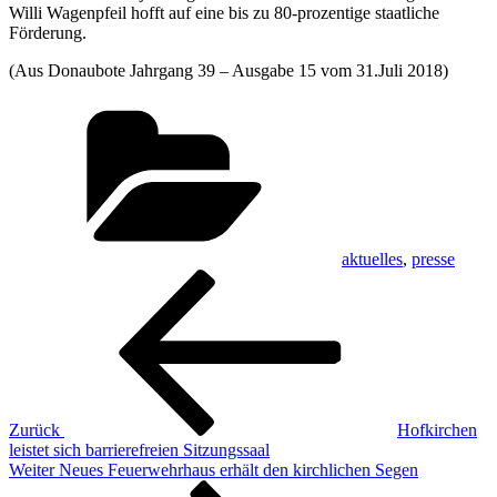
Willi Wagenpfeil hofft auf eine bis zu 80-prozentige staatliche
Förderung.
(Aus Donaubote Jahrgang 39 – Ausgabe 15 vom 31.Juli 2018)
Kategorien
aktuelles
,
presse
Beitragsnavigation
Vorheriger
Beitrag
Zurück
Hofkirchen
leistet sich barrierefreien Sitzungssaal
Nächster
Weiter
Neues Feuerwehrhaus erhält den kirchlichen Segen
Beitrag